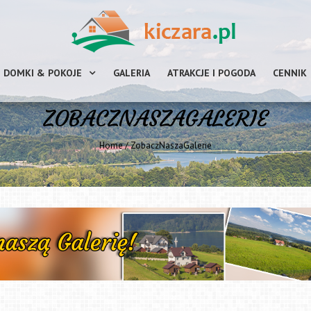
DOMKI & POKOJE
GALERIA
ATRAKCJE I POGODA
CENNIK
ZOBACZNASZAGALERIE
Home
/
ZobaczNaszaGalerie